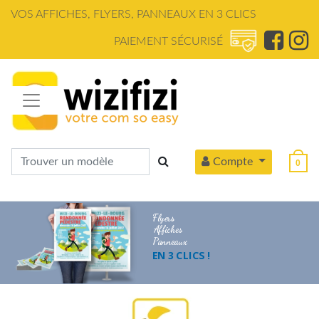
Panneau de gestion des cookies
VOS AFFICHES, FLYERS, PANNEAUX EN 3 CLICS
PAIEMENT SÉCURISÉ
Compte
0
Flyers
Affiches
Panneaux
EN 3 CLICS !