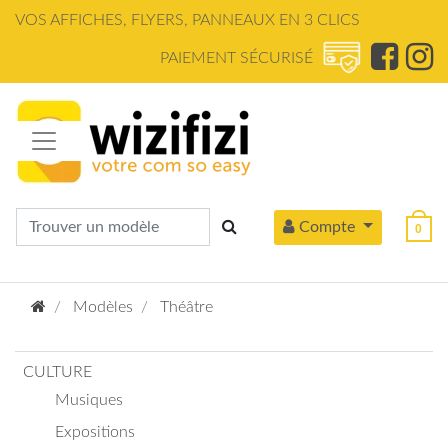
Panneau de gestion des cookies
VOS AFFICHES, FLYERS, PANNEAUX EN 3 CLICS
PAIEMENT SÉCURISÉ
Compte
0
Modèles
Théâtre
CULTURE
Musiques
Expositions