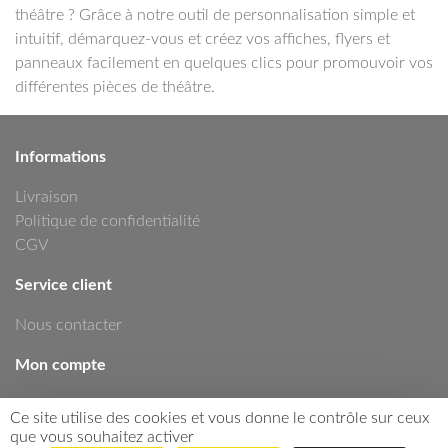
théâtre ? Grâce à notre outil de personnalisation simple et
intuitif, démarquez-vous et créez vos affiches, flyers et
panneaux facilement en quelques clics pour promouvoir vos
différentes pièces de théâtre.
Informations
Livraison
Politique de confidentialité
CGV
Service client
Nous contacter
Mon compte
Mon compte
Ce site utilise des cookies et vous donne le contrôle sur ceux
Historique de commandes
que vous souhaitez activer