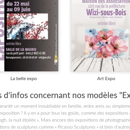
La belle expo
Art Expo
s d'infos concernant nos modèles "Ex
arantir un moment inoubliable en famille, entre amis ou simpleme
exposition ? Il y en a pour tous les goûts, comme des expositions 
gh, la nuit étoilée ». Mais encore des expositions de photographies
tions de sculptures comme « Picasso Sculptures » et bien d’autres