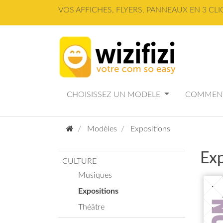
Panneau de gestion des cookies
VOS AFFICHES, FLYERS, PANNEAUX EN 3 CLI
CHOISISSEZ UN MODELE
COMMENT
Modèles
Expositions
Exp
CULTURE
Musiques
Expositions
Théâtre