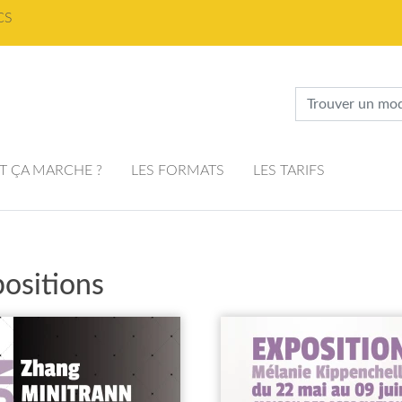
CS
 ÇA MARCHE ?
LES FORMATS
LES TARIFS
ositions