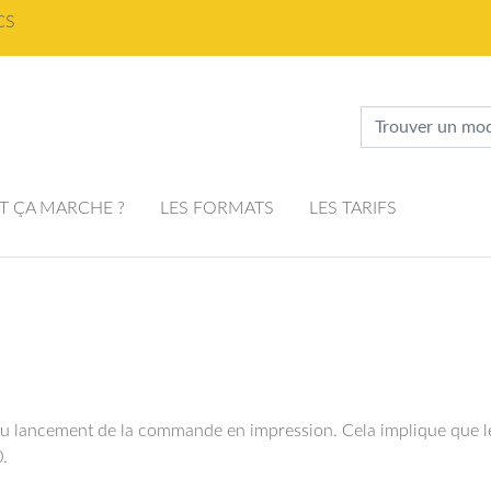
CS
 ÇA MARCHE ?
LES FORMATS
LES TARIFS
er du lancement de la commande en impression. Cela implique que 
0.