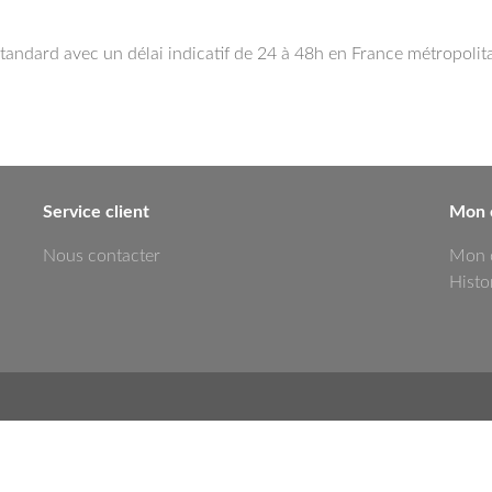
ndard avec un délai indicatif de 24 à 48h en France métropolitai
Service client
Mon 
Nous contacter
Mon 
Hist