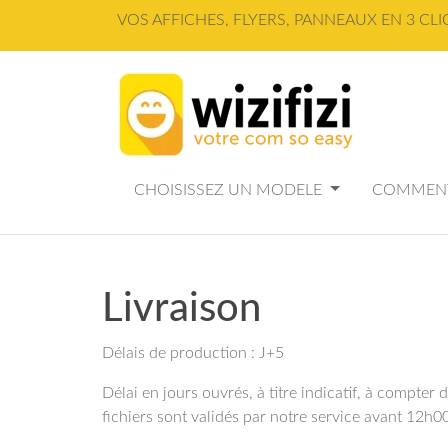
Panneau de gestion des cookies
VOS AFFICHES, FLYERS, PANNEAUX EN 3 CLI
CHOISISSEZ UN MODELE
COMMENT
Livraison
Délais de production : J+5
Délai en jours ouvrés, à titre indicatif, à compt
fichiers sont validés par notre service avant 12h0