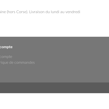
ne (hors Corse). Livraison du lundi au vendredi
compte
compte
orique de commandes