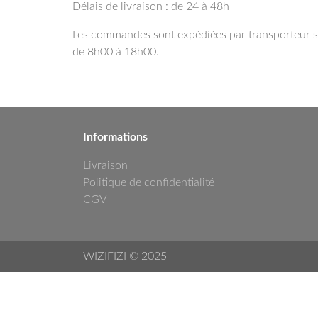
Délais de livraison : de 24 à 48h
Les commandes sont expédiées par transporteur sta
de 8h00 à 18h00.
Informations
Livraison
Politique de confidentialité
CGV
WIZIFIZI © 2025