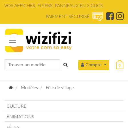
Panneau de gestion des cookies
VOS AFFICHES, FLYERS, PANNEAUX EN 3 CLICS
PAIEMENT SÉCURISÉ
Compte
0
Modèles
Fête de village
CULTURE
ANIMATIONS
FÊTES