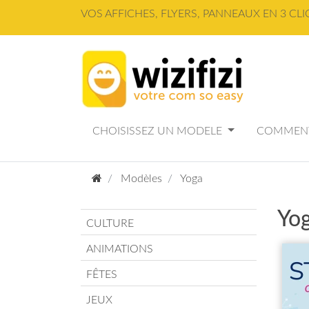
Panneau de gestion des cookies
VOS AFFICHES, FLYERS, PANNEAUX EN 3 CLI
CHOISISSEZ UN MODELE
COMMENT
Modèles
Yoga
Yo
CULTURE
ANIMATIONS
FÊTES
JEUX