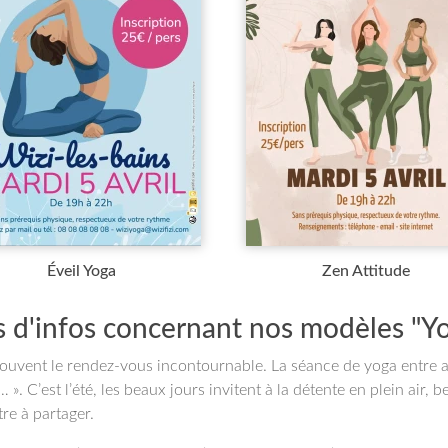
Éveil Yoga
Zen Attitude
s d'infos concernant nos modèles "Y
souvent le rendez-vous incontournable. La séance de yoga entre am
… ». C’est l’été, les beaux jours invitent à la détente en plein air
tre à partager.