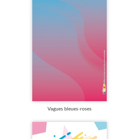
Vagues bleues-roses