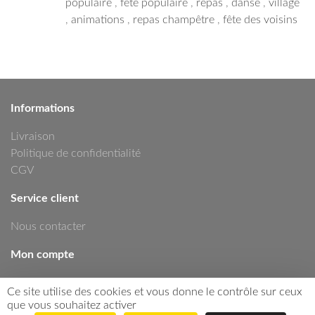
populaire
,
fête populaire
,
repas
,
danse
,
village
,
animations
,
repas champêtre
,
fête des voisins
Informations
Livraison
Politique de confidentialité
CGV
Service client
Nous contacter
Mon compte
Mon compte
Ce site utilise des cookies et vous donne le contrôle sur ceux
Historique de commandes
que vous souhaitez activer