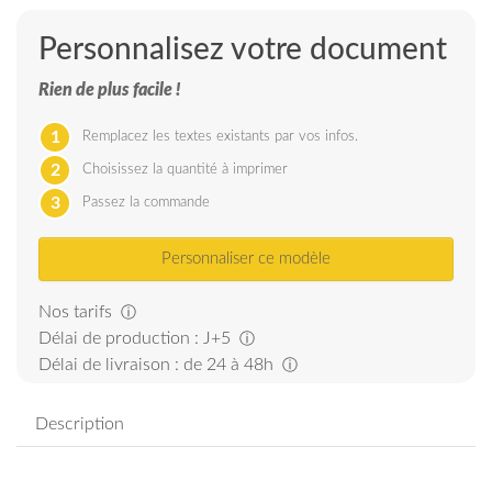
Personnalisez votre document
Rien de plus facile !
1
Remplacez les textes existants par vos infos.
2
Choisissez la quantité à imprimer
3
Passez la commande
Personnaliser ce modèle
Nos tarifs
ⓘ
Délai de production : J+5
ⓘ
Délai de livraison : de 24 à 48h
ⓘ
Description