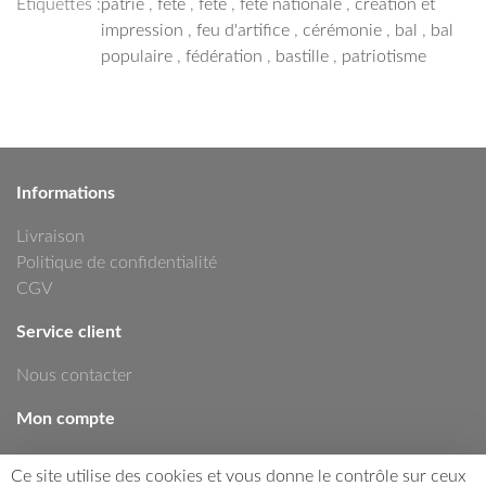
Étiquettes :
patrie
,
fête
,
fete
,
fête nationale
,
création et
impression
,
feu d'artifice
,
cérémonie
,
bal
,
bal
populaire
,
fédération
,
bastille
,
patriotisme
Informations
Livraison
Politique de confidentialité
CGV
Service client
Nous contacter
Mon compte
Mon compte
Ce site utilise des cookies et vous donne le contrôle sur ceux