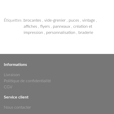
Étiquettes :
brocantes
,
vide-grenier
,
puces
,
vintage
,
affiches
,
flyers
,
panneaux
,
création et
impression
,
personnalisation
,
braderie
Informations
Livraison
Politique de confidentialité
CGV
Service client
Nous contacter