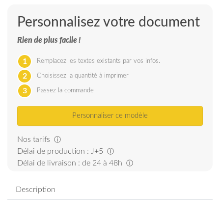
Personnalisez votre document
Rien de plus facile !
1
Remplacez les textes existants par vos infos.
2
Choisissez la quantité à imprimer
3
Passez la commande
Personnaliser ce modèle
Nos tarifs
ⓘ
Délai de production : J+5
ⓘ
Délai de livraison : de 24 à 48h
ⓘ
Description