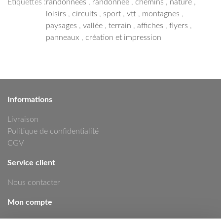
Étiquettes :
randonnées
,
randonnée
,
chemins
,
nature
,
loisirs
,
circuits
,
sport
,
vtt
,
montagnes
,
paysages
,
vallée
,
terrain
,
affiches
,
flyers
,
panneaux
,
création et impression
Informations
Livraison
Politique de confidentialité
CGV
Service client
Nous contacter
Mon compte